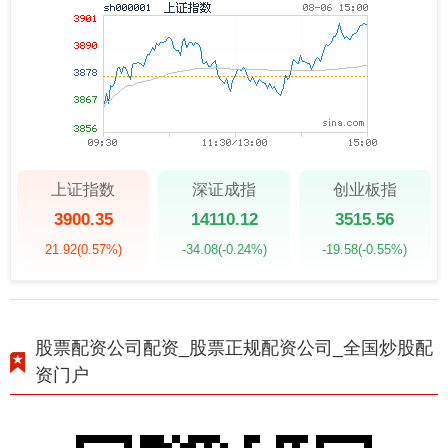
上证指数
深证成指
创业板指
3900.35
14110.12
3515.56
21.92
(0.57%)
-34.08
(-0.24%)
-19.58
(-0.55%)
股票配资公司配资_股票正规配资公司_全国炒股配
资门户