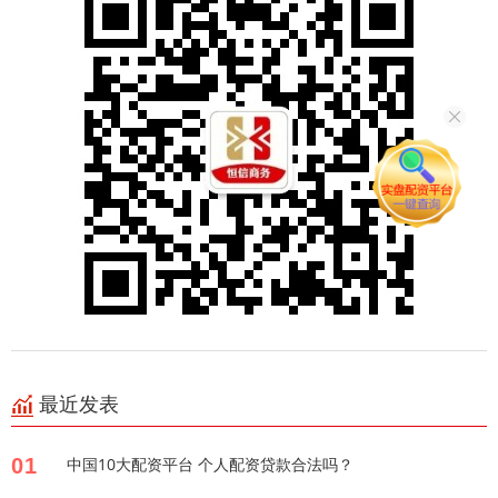
最近发表
01
中国10大配资平台 个人配资贷款合法吗？