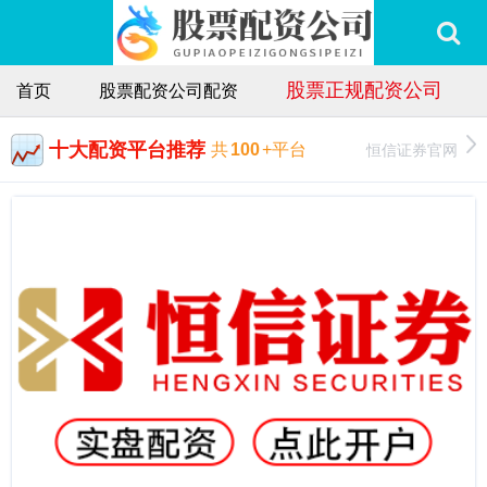
股票正规配资公司
首页
股票配资公司配资
十大配资平台推荐
恒信证券官网
共
100
+平台