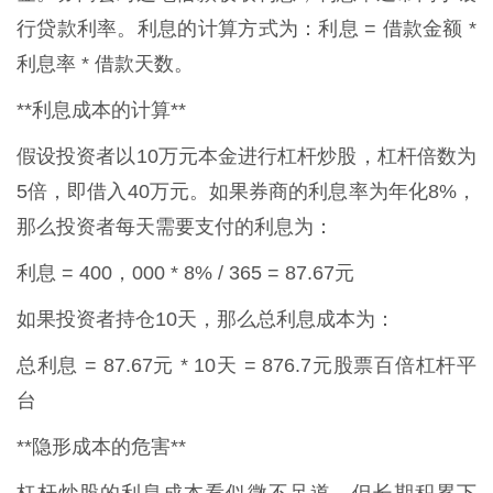
行贷款利率。利息的计算方式为：利息 = 借款金额 *
利息率 * 借款天数。
**利息成本的计算**
假设投资者以10万元本金进行杠杆炒股，杠杆倍数为
5倍，即借入40万元。如果券商的利息率为年化8%，
那么投资者每天需要支付的利息为：
利息 = 400，000 * 8% / 365 = 87.67元
如果投资者持仓10天，那么总利息成本为：
总利息 = 87.67元 * 10天 = 876.7元股票百倍杠杆平
台
**隐形成本的危害**
杠杆炒股的利息成本看似微不足道，但长期积累下