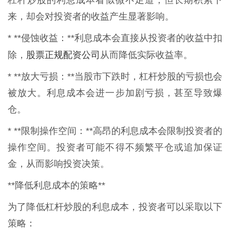
来，却会对投资者的收益产生显著影响。
* **侵蚀收益：**利息成本会直接从投资者的收益中扣
股票正规配资公司
除，
从而降低实际收益率。
* **放大亏损：**当股市下跌时，杠杆炒股的亏损也会
被放大。利息成本会进一步加剧亏损，甚至导致爆
仓。
* **限制操作空间：**高昂的利息成本会限制投资者的
操作空间。投资者可能不得不频繁平仓或追加保证
金，从而影响投资决策。
**降低利息成本的策略**
为了降低杠杆炒股的利息成本，投资者可以采取以下
策略：