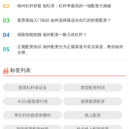
02
啥叫杠杆炒股 创纪录：杠杆率最高的一场配资大揭秘
03
股票基础入门知识 如何选择最适合自己的炒股配资？
04
保险智能投顾 场外配资一般几倍杠杆？
正规配资知识 场外配资分为正规渠道与非法渠道，教你如何
05
分辨。
标签列表
股票杠杆保证金
期货配资利润
今日a股股票行情
老牌股票配资
带杠杆的股票有哪些
线上配资
期货股票配资炒股
杨方线上配资股票