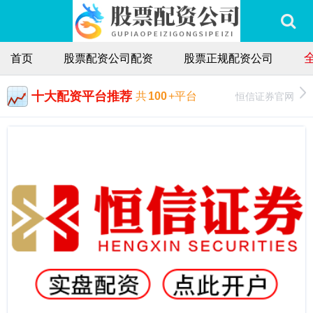
首页
股票配资公司配资
股票正规配资公司
十大配资平台推荐
恒信证券官网
共
100
+平台