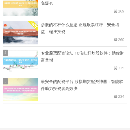
免爆仓
269
炒股的杠杆什么意思 正规股票杠杆：安全增
益，端庄投资
260
4
专业股票配资论坛 10倍杠杆炒股软件：助你财
富暴增
235
5
最安全的配资平台 股指期货配资神器：智能软
件助力投资者高效决
234