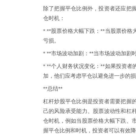
除了把握平仓比例外，投资者还应把
仓时机：
* **股票价格大幅下跌：**当股票
亏损。
* **市场波动加剧：**当市场波动
* **个人财务状况变化：**如果投
加，他们应考虑平仓以避免进一步的损
**总结**
杠杆炒股平仓比例是投资者需要把握
己的风险承受能力、股票波动性和杠
仓时机，例如当股票价格大幅下跌、
握平仓比例和时机，投资者可以有效降