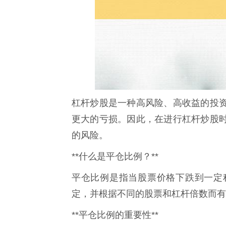
杠杆炒股是一种高风险、高收益的投
更大的亏损。因此，在进行杠杆炒股
的风险。
**什么是平仓比例？**
平仓比例是指当股票价格下跌到一定
定，并根据不同的股票和杠杆倍数而有
**平仓比例的重要性**