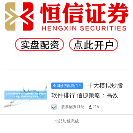
十大模拟炒股
全国炒股配资门户
软件排行 信捷策略：高效智
能的决策利器，引领未来商
股票配资月配
215
业新篇章
全部加载完成