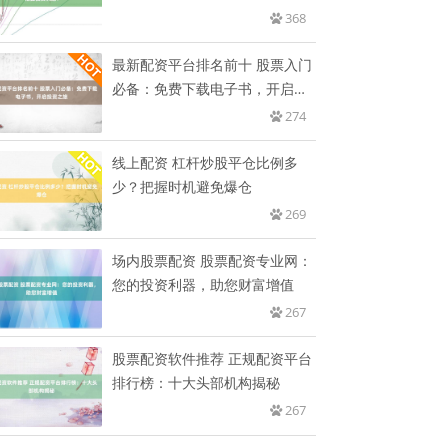
遇！
368
最新配资平台排名前十 股票入门
必备：免费下载电子书，开启投
资
274
线上配资 杠杆炒股平仓比例多
少？把握时机避免爆仓
269
场内股票配资 股票配资专业网：
您的投资利器，助您财富增值
267
股票配资软件推荐 正规配资平台
排行榜：十大头部机构揭秘
267