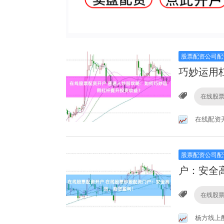
股票配资公司配
巧妙运用
在线股
在线配资
股票配资公司配
户：安全
在线股
杨方线上