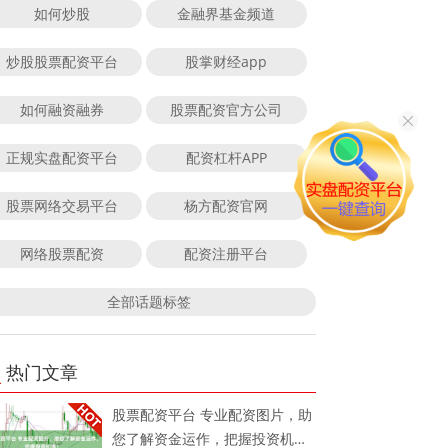
如何炒股
金融界基金频道
炒股股票配资平台
股掌财经app
如何融资融券
股票配资官方公司
正规实盘配资平台
配资杠杆APP
股票网络交易平台
杨方配资官网
网络股票配资
配资注册平台
全部话题标签
热门文章
股票配资平台 专业配资图片，助
您了解资金运作，把握投资机